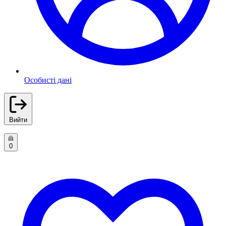
Особисті дані
Вийти
0