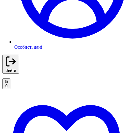
Особисті дані
Вийти
0