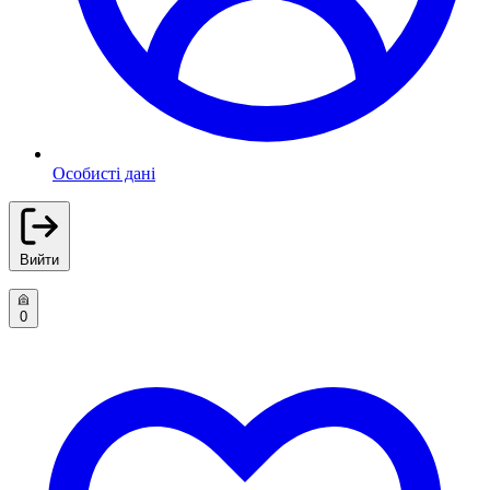
Особисті дані
Вийти
0