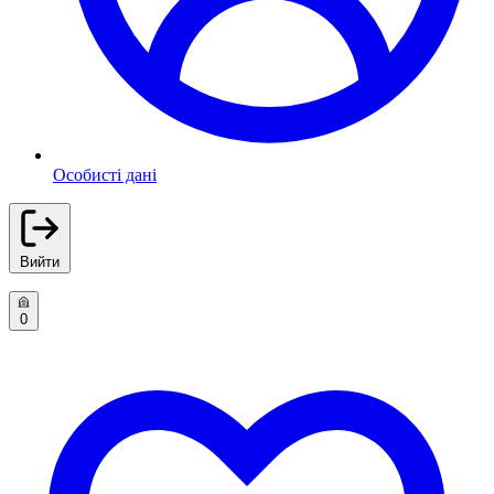
Особисті дані
Вийти
0