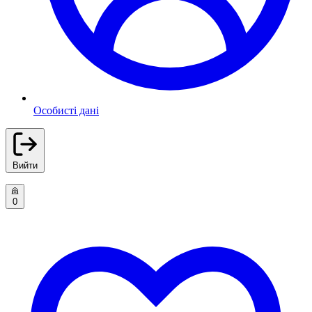
Особисті дані
Вийти
0