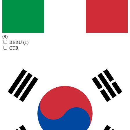
(8)
BERU
(1)
CTR