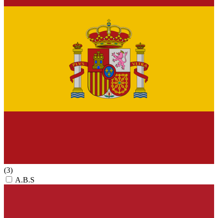
(3)
A.B.S