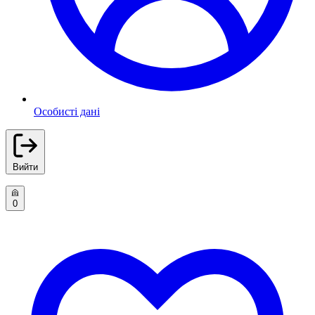
Особисті дані
Вийти
0