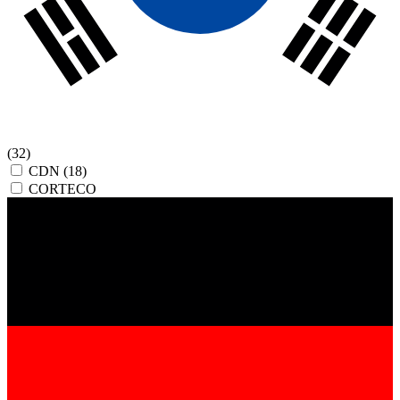
(32)
CDN
(18)
CORTECO