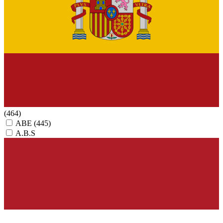
(464)
ABE
(445)
A.B.S