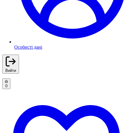
Особисті дані
Вийти
0