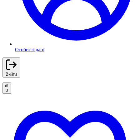
Особисті дані
Вийти
0