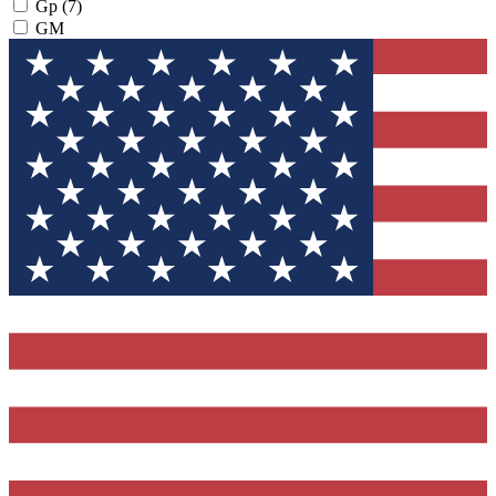
Gp
(7)
GM