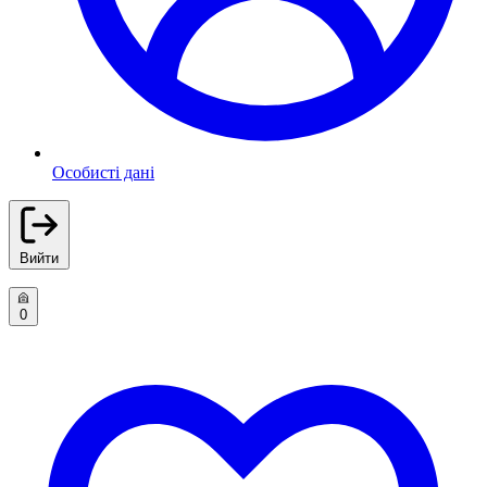
Особисті дані
Вийти
0