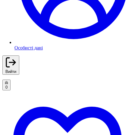
Особисті дані
Вийти
0