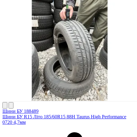
Шини БУ 188489
Шини БУ R15 Літо 185/60R15 88H Taurus High Performance
0720 4,7мм