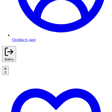
Особисті дані
Вийти
0