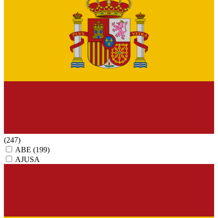
(247)
ABE
(199)
AJUSA