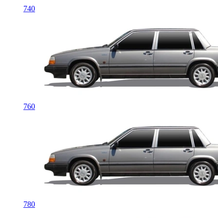
740
760
780