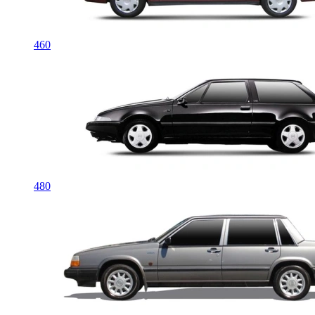
460
480