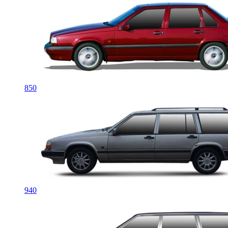
850
940