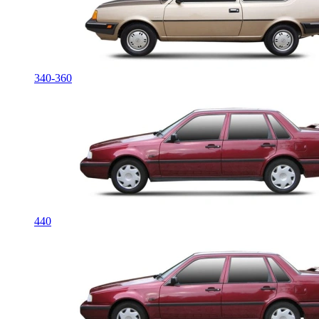
340-360
440