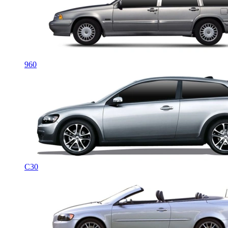
960
C30