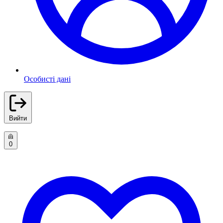
Особисті дані
Вийти
0