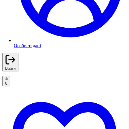
Особисті дані
Вийти
0