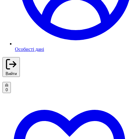
Особисті дані
Вийти
0