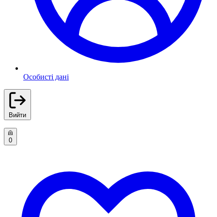
Особисті дані
Вийти
0